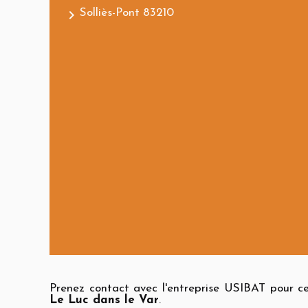
navigate_next
Solliès-Pont 83210
Prenez contact avec l'entreprise USIBAT pour ce
Le Luc dans le Var
.