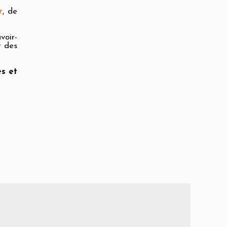
r
, de
voir-
r des
es et