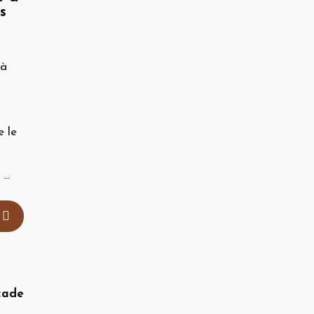
s
 à
e le
..
çade