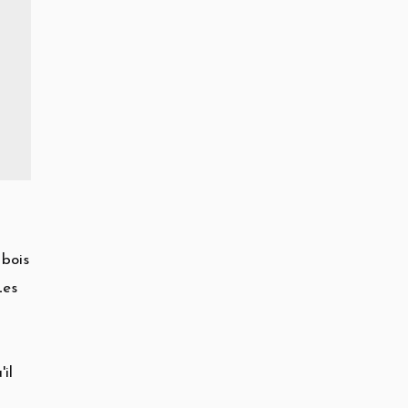
 bois
Les
il