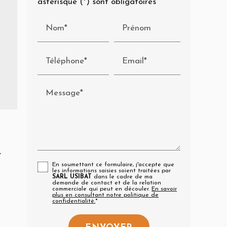
astérisque (*) sont obligatoires
Nom*
Prénom
Téléphone*
Email*
Message*
e
En soumettant ce formulaire, j'accepte que
les informations saisies soient traitées par
SARL USIBAT
dans le cadre de ma
demande de contact et de la relation
commerciale qui peut en découler.
En savoir
plus en consultant notre politique de
confidentialité.
*