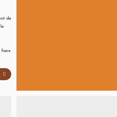
ent de
le
 faire
S