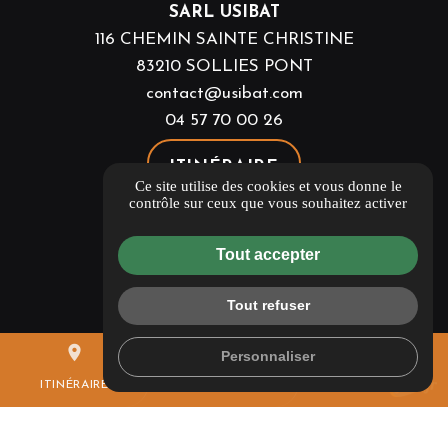
SARL USIBAT
116 CHEMIN SAINTE CHRISTINE
83210 SOLLIES PONT
contact@usibat.com
04 57 70 00 26
ITINÉRAIRE
Ce site utilise des cookies et vous donne le
contrôle sur ceux que vous souhaitez activer
Guide local
Informations complémentaires
Tout accepter
Mentions légales
Politique de confidentialité
Tout refuser
Flux RSS
place
mail
call
Personnaliser
Gestion des cookies
ITINÉRAIRE
CONTACTEZ-NOUS
04 57 70 00 26