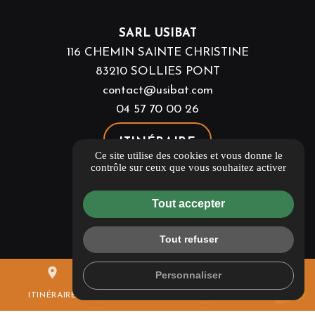
SARL USIBAT
116 CHEMIN SAINTE CHRISTINE
83210 SOLLIES PONT
contact@usibat.com
04 57 70 00 26
ITINÉRAIRE
Ce site utilise des cookies et vous donne le
contrôle sur ceux que vous souhaitez activer
Guide local
Informations complémentaires
Tout accepter
Mentions légales
Politique de confidentialité
Tout refuser
Flux RSS
place
mail
call
Personnaliser
Gestion des cookies
ITINÉRAIRE
CONTACTEZ-NOUS
04 57 70 00 26